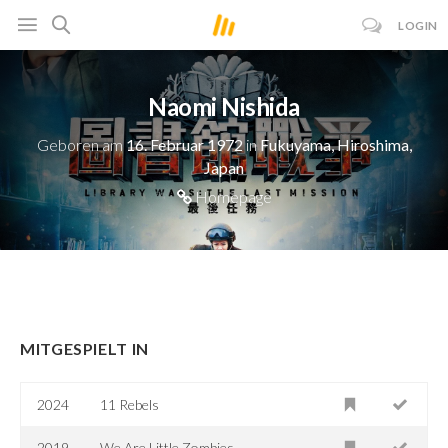
LOGIN
Naomi Nishida
Geboren am
16. Februar 1972
in
Fukuyama, Hiroshima,
Japan
Homepage
MITGESPIELT IN
2024
11 Rebels
2019
We Are Little Zombies