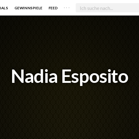
. . .
IALS
GEWINNSPIELE
FEED
Nadia Esposito