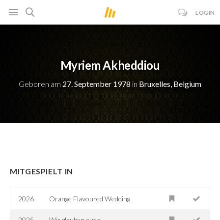
LOGIN
Myriem Akheddiou
Geboren am
27. September 1978
in
Bruxelles, Belgium
MITGESPIELT IN
2026
Orange Flavoured Wedding
2025
Wir glauben euch