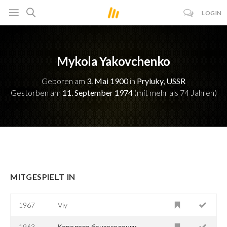
LOGIN
Mykola Yakovchenko
Geboren am
3. Mai 1900
in
Pryluky, USSR
Gestorben am
11. September 1974
(mit mehr als 74 Jahren)
MITGESPIELT IN
1967
Viy
1963
Королева бензоколонки