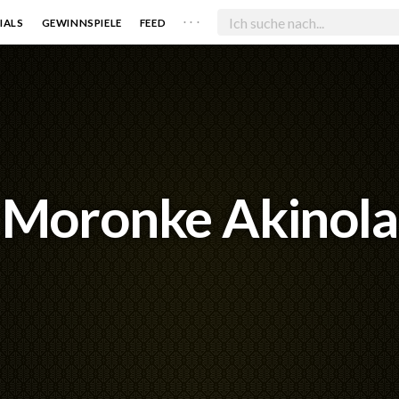
. . .
IALS
GEWINNSPIELE
FEED
Moronke Akinola