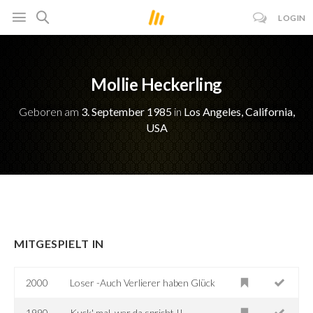
LOGIN
Mollie Heckerling
Geboren am
3. September 1985
in
Los Angeles, California,
USA
MITGESPIELT IN
2000
Loser -Auch Verlierer haben Glück
1990
Kuck' mal, wer da spricht II