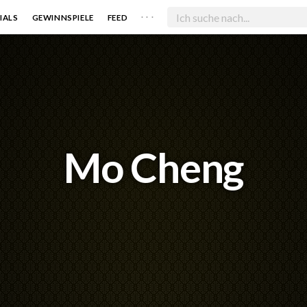
. . .
IALS
GEWINNSPIELE
FEED
Mo Cheng