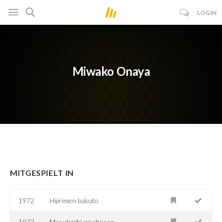
LOGIN
Miwako Onaya
MITGESPIELT IN
1972
Hijirimen bakuto
1972
Mesubachi no chosen