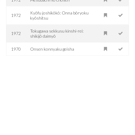
Kyôfu joshikôkô: Onna bôryoku
1972
kyôshitsu
Tokugawa sekkusu kinshi-rei:
1972
shikijô daimyô
1970
Onsen konnyaku geisha