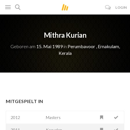
LOGIN
Mithra Kurian
Geboren am
15. Mai 1989
in
Perumbavoor , Ernakulam,
Kerala
MITGESPIELT IN
2012
Masters
2011
Kaavalan