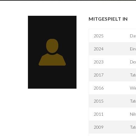
MITGESPIELT IN
2025
Das
2024
Ein
2023
Der
2017
Tat
2016
Wi
2015
Tat
2011
Nil
2009
Tat