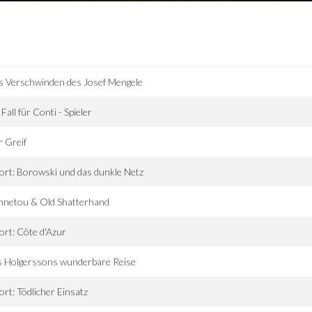
 Verschwinden des Josef Mengele
 Fall für Conti - Spieler
 Greif
ort: Borowski und das dunkle Netz
nnetou & Old Shatterhand
ort: Côte d'Azur
s Holgerssons wunderbare Reise
ort: Tödlicher Einsatz