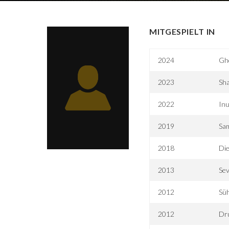
MITGESPIELT IN
2024
Gh
2023
Sha
2022
In
2019
Sa
2018
Die
2013
Sev
2012
Sü
2012
Dr