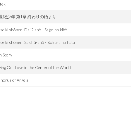
teki
0世紀少年 第1章 終わりの始まり
seiki shônen: Dai 2 shô - Saigo no kibô
seiki shônen: Saishû-shô - Bokura no hata
h Story
ing Out Love in the Center of the World
horus of Angels