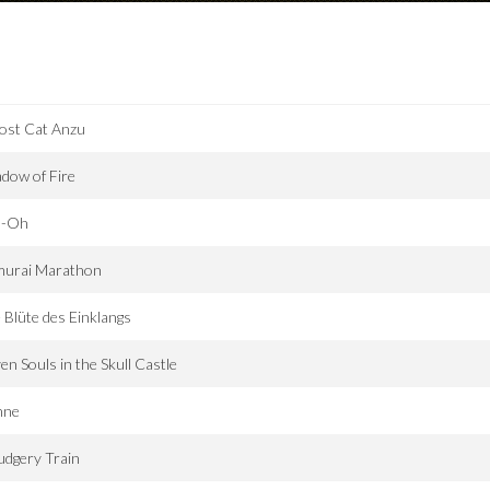
ost Cat Anzu
dow of Fire
u-Oh
murai Marathon
 Blüte des Einklangs
en Souls in the Skull Castle
hne
udgery Train