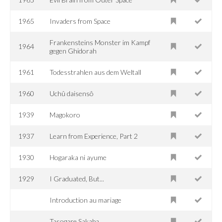
1965
Invaders from Space
Frankensteins Monster im Kampf
1964
gegen Ghidorah
1961
Todesstrahlen aus dem Weltall
1960
Uchû daisensô
1939
Magokoro
1937
Learn from Experience, Part 2
1930
Hogaraka ni ayume
1929
I Graduated, But...
Introduction au mariage
Tasogare Sakaba