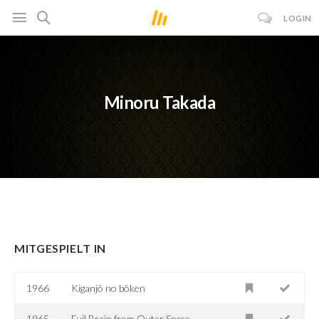
LOGIN
Minoru Takada
MITGESPIELT IN
1966
Kiganjô no bôken
1965
Evil Brain from Outer Space