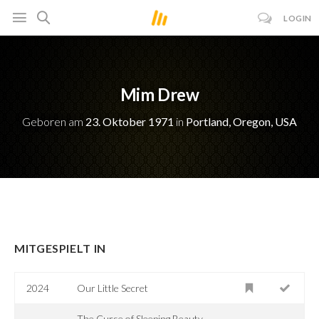
LOGIN
Mim Drew
Geboren am
23. Oktober 1971
in
Portland, Oregon, USA
MITGESPIELT IN
2024
Our Little Secret
The Curse of Sleeping Beauty -