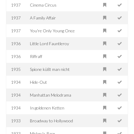
1937
Cinema Circus
1937
A Family Affair
1937
You're Only Young Once
1936
Little Lord Fauntleroy
1936
Riffraff
1935
Spione küßt man nicht
1934
Hide-Out
1934
Manhattan Melodrama
1934
In goldenen Ketten
1933
Broadway to Hollywood
1933
Mickey's Race