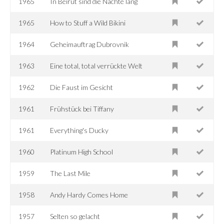
1965
In Beirut sind die Nächte lang
1965
How to Stuff a Wild Bikini
1964
Geheimauftrag Dubrovnik
1963
Eine total, total verrückte Welt
1962
Die Faust im Gesicht
1961
Frühstück bei Tiffany
1961
Everything's Ducky
1960
Platinum High School
1959
The Last Mile
1958
Andy Hardy Comes Home
1957
Selten so gelacht