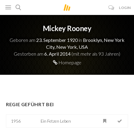
LOGIN
Mickey Rooney
Geboren am
23. September 1920
in
Brooklyn, New York
City, New York, USA
Gestorben am
6. April 2014
(mit mehr als 93 Jahren)
Homepage
REGIE GEFÜHRT BEI
1956
Ein Fetzen Leben