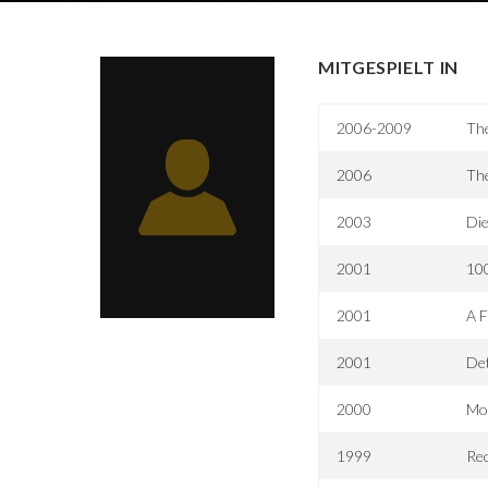
MITGESPIELT IN
2006-2009
The
2006
The
2003
Die
2001
100
2001
A F
2001
Det
2000
Mo
1999
Rec