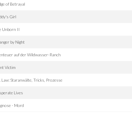
ge of Betrayal
dy's Girl
e Unborn II
anger by Night
enteuer auf der Wildwasser-Ranch
ent Victim
. Law: Staranwälte, Tricks, Prozesse
perate Lives
agnose - Mord