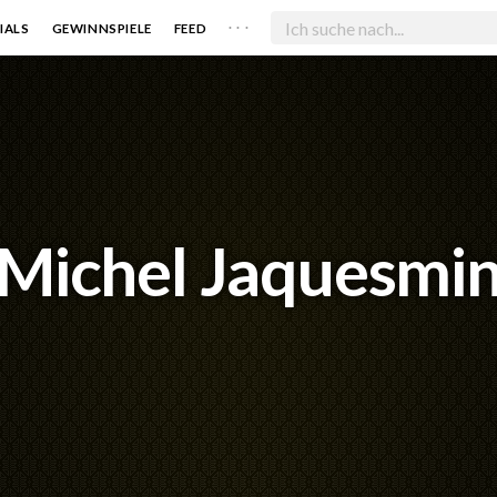
. . .
IALS
GEWINNSPIELE
FEED
Michel Jaquesmi