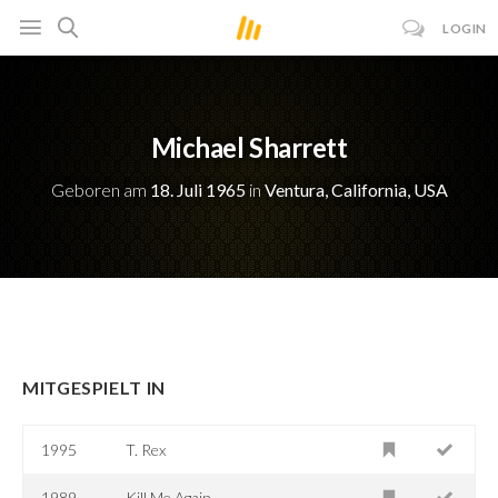
LOGIN
Michael Sharrett
Geboren am
18. Juli 1965
in
Ventura, California, USA
MITGESPIELT IN
1995
T. Rex
1989
Kill Me Again