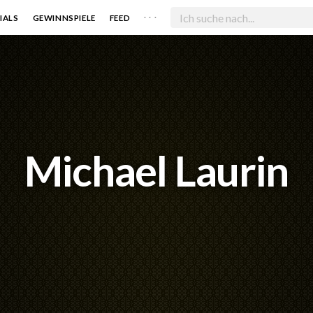
. . .
IALS
GEWINNSPIELE
FEED
Michael Laurin