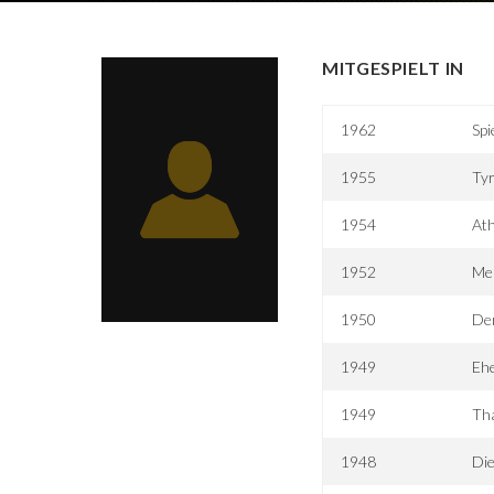
MITGESPIELT IN
1962
Spi
1955
Tyr
1954
At
1952
Mei
1950
Der
1949
Ehe
1949
Tha
1948
Die