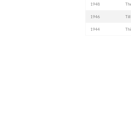
1948
The
1946
Til
1944
Th