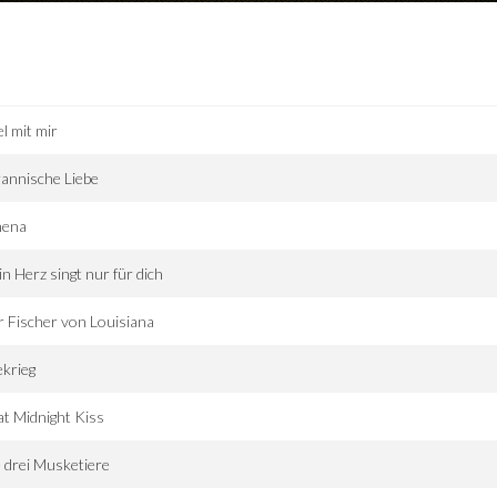
el mit mir
annische Liebe
hena
n Herz singt nur für dich
 Fischer von Louisiana
krieg
t Midnight Kiss
 drei Musketiere