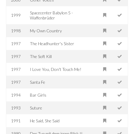
Spacecenter Babylon 5 -
1999
Waffenbrüder
1998
My Own Country
1997
The Headhunter's Sister
1997
The Soft Kill
1997
I Love You, Don't Touch Me!
1997
Santa Fe
1994
Bar Girls
1993
Suture
1991
He Said, She Said
1990
Der Typ mit dem irren Blick II