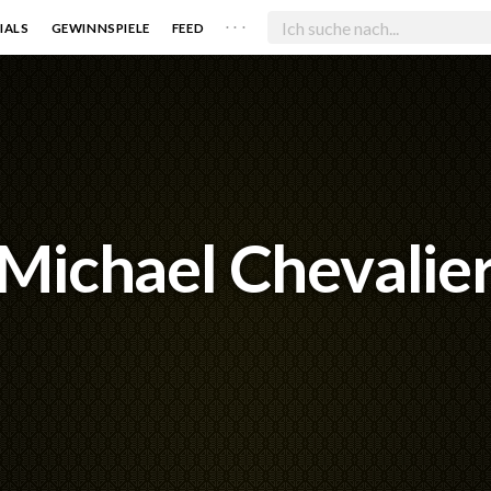
. . .
IALS
GEWINNSPIELE
FEED
Michael Chevalie