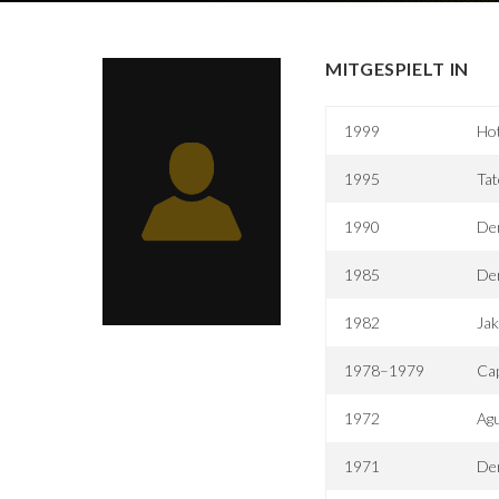
MITGESPIELT IN
1999
Hot
1995
Tat
1990
Der
1985
Der
1982
Jak
1978–1979
Cap
1972
Agu
1971
Der