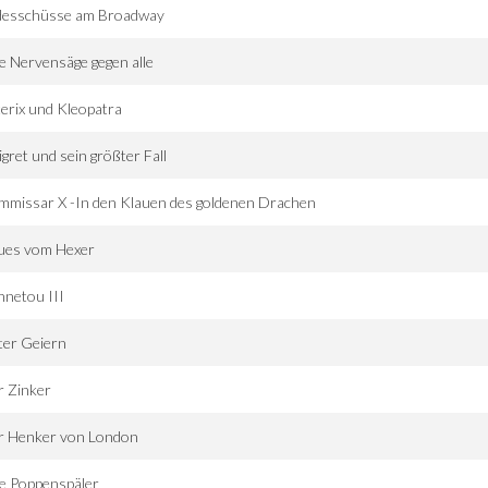
desschüsse am Broadway
e Nervensäge gegen alle
erix und Kleopatra
gret und sein größter Fall
missar X -In den Klauen des goldenen Drachen
ues vom Hexer
netou III
ter Geiern
r Zinker
r Henker von London
e Poppenspäler