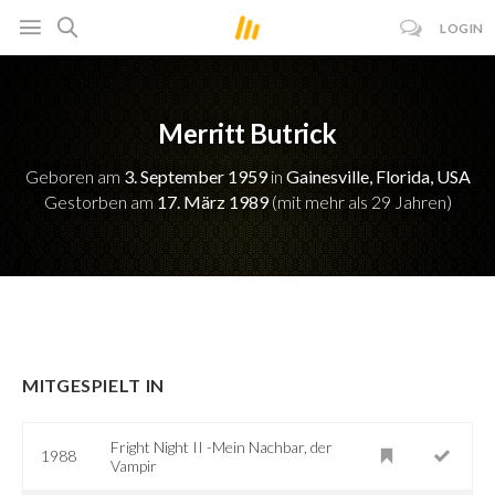
LOGIN
Merritt Butrick
Geboren am
3. September 1959
in
Gainesville, Florida, USA
Gestorben am
17. März 1989
(mit mehr als 29 Jahren)
MITGESPIELT IN
Fright Night II -Mein Nachbar, der
1988
Vampir