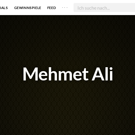
. . .
IALS
GEWINNSPIELE
FEED
Mehmet Ali