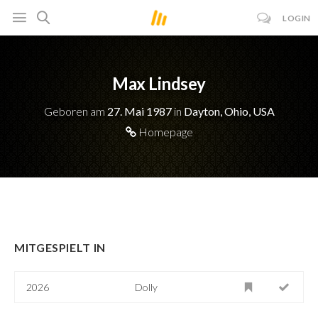
LOGIN
Max Lindsey
Geboren am
27. Mai 1987
in
Dayton, Ohio, USA
Homepage
MITGESPIELT IN
2026
Dolly