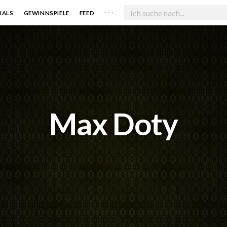
. . .
IALS
GEWINNSPIELE
FEED
Max Doty