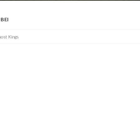
BEI
most Kings