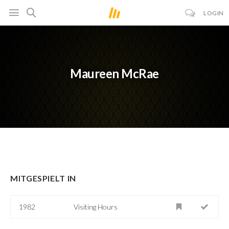
LOGIN
Maureen McRae
MITGESPIELT IN
1982
Visiting Hours