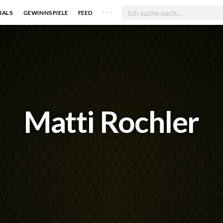
. . .
IALS
GEWINNSPIELE
FEED
Matti Rochler