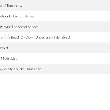
ge of Tomorrow
eficent - Die dunkle Fee
gsman: The Secret Service
 on the Beach 2 - Down Under brennt der Busch
 Girl
 Misérables
ow White and the Huntsman