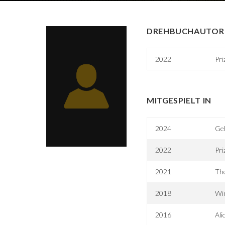
DREHBUCHAUTOR 
2022
Pri
MITGESPIELT IN
2024
Ge
2022
Pri
2021
The
2018
Win
2016
Ali