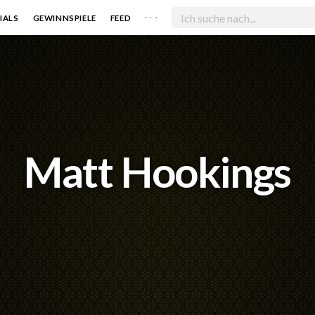
. . .
IALS
GEWINNSPIELE
FEED
Matt Hookings