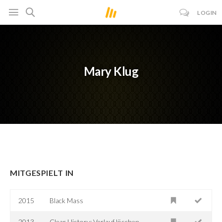
LOGIN
Mary Klug
MITGESPIELT IN
2015
Black Mass
2013
Clear History: Verlauf löschen