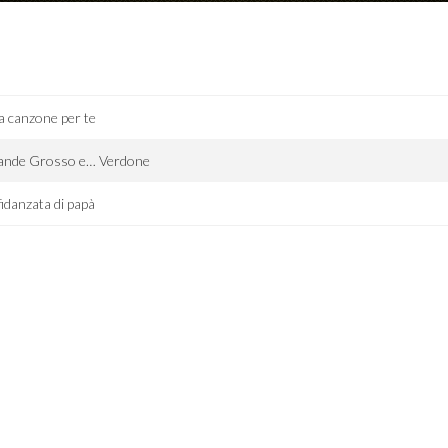
 canzone per te
ande Grosso e… Verdone
fidanzata di papà