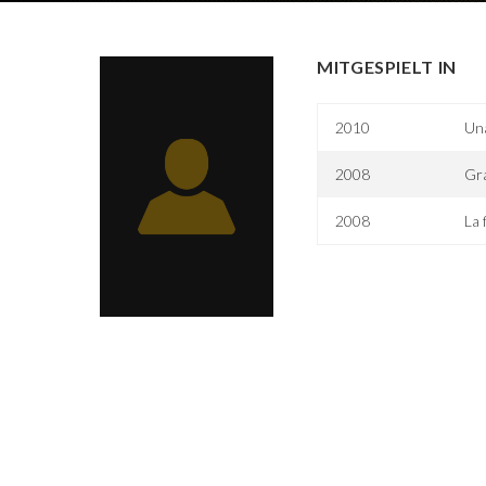
MITGESPIELT IN
2010
Una
2008
Gr
2008
La 