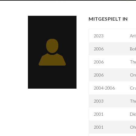
MITGESPIELT IN
2023
Ari
2006
Bo
2006
Th
2006
One
2004-2006
Cr
2003
The
2001
Di
2001
Oh