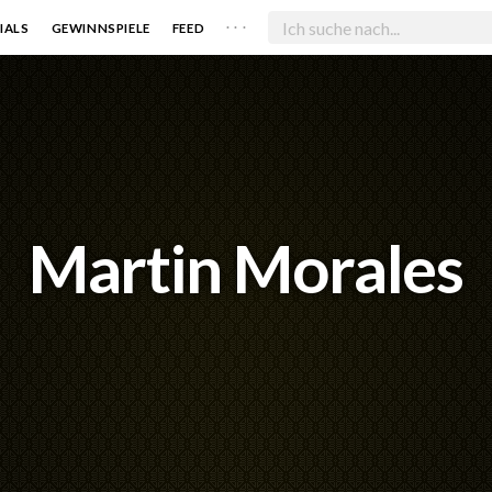
. . .
IALS
GEWINNSPIELE
FEED
Martin Morales