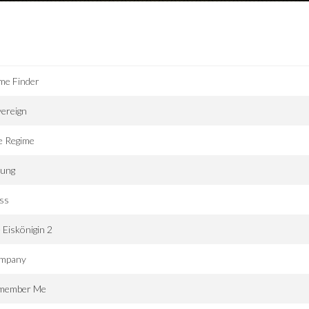
me Finder
ereign
e Regime
rung
ss
 Eiskönigin 2
mpany
member Me