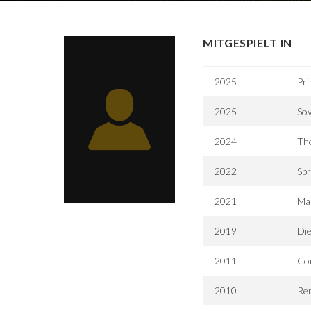
MITGESPIELT IN
2025
Pri
2025
Sov
2024
Th
2022
Sp
2021
Ma
2019
Die
2011
Co
2010
Re