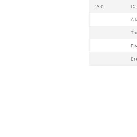
1981
Da
Adv
The
Fla
Eas