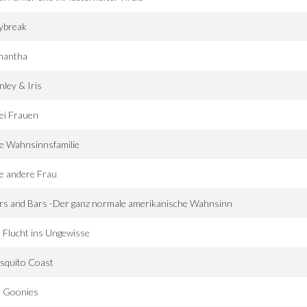
ybreak
mantha
nley & Iris
ei Frauen
e Wahnsinnsfamilie
e andere Frau
rs and Bars -Der ganz normale amerikanische Wahnsinn
 Flucht ins Ungewisse
squito Coast
e Goonies