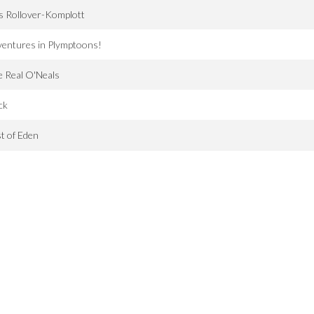
s Rollover-Komplott
entures in Plymptoons!
 Real O'Neals
ck
t of Eden