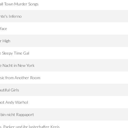
all Town Murder Songs
te's Inferno
face
r High
 Sleepy Time Gal
e Nacht in New York
sic from Another Room
utiful Girls
hot Andy Warhol
 bin nicht Rappaport
. Parker und ihr lasterhafter Kreis