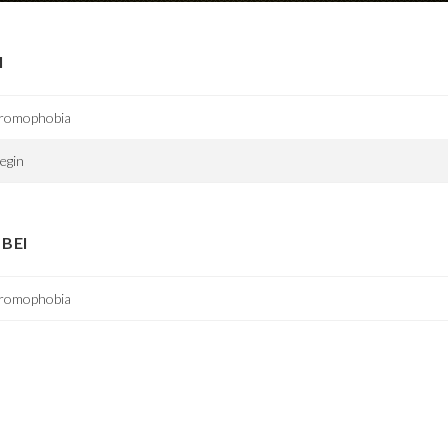
I
romophobia
egin
BEI
romophobia