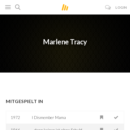
LOGIN
Marlene Tracy
MITGESPIELT IN
1972
I Dismember Mama
1966
...denn keiner ist ohne Schuld