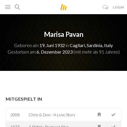
LOGIN
Marisa Pavan
Geboren am
19. Juni 1932
in
Cagliari, Sardinia, Italy
Gestorben am
6. Dezember 2023
(mit mehr als 91 Jahren)
MITGESPIELT IN
2008
Chris & Don - A Love Story
1973
A Slightly Pregnant Man