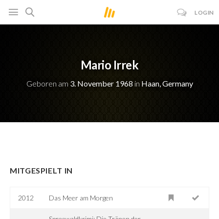
LOGIN
Mario Irrek
Geboren am
3. November 1968
in
Haan, Germany
MITGESPIELT IN
2012
Das Meer am Morgen
Spreewaldkrimi: Die Tränen der