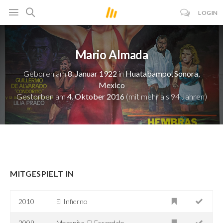
LOGIN
Mario Almada
Geboren am
8. Januar 1922
in
Huatabampo, Sonora,
Mexico
Gestorben am
4. Oktober 2016
(mit mehr als 94 Jahren)
MITGESPIELT IN
2010
El Infierno
2009
Morenita, El Escandalo