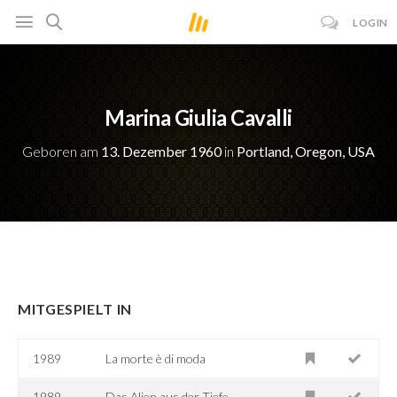
LOGIN
Marina Giulia Cavalli
Geboren am
13. Dezember 1960
in
Portland, Oregon, USA
MITGESPIELT IN
1989
La morte è di moda
1989
Das Alien aus der Tiefe