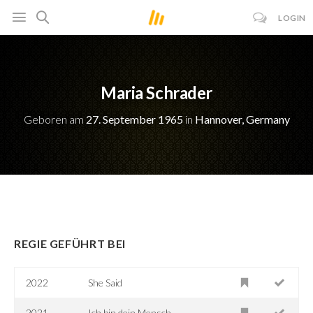
LOGIN
Maria Schrader
Geboren am
27. September 1965
in
Hannover, Germany
REGIE GEFÜHRT BEI
2022
She Said
2021
Ich bin dein Mensch