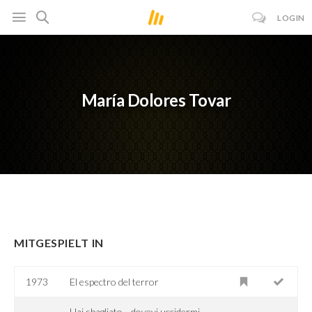
LOGIN
María Dolores Tovar
MITGESPIELT IN
1973
El espectro del terror
Hai sbagliato... dovevi uccidermi