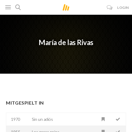
LOGIN
María de las Rivas
MITGESPIELT IN
1970
Sin un adiós
1955
Los peces rojos