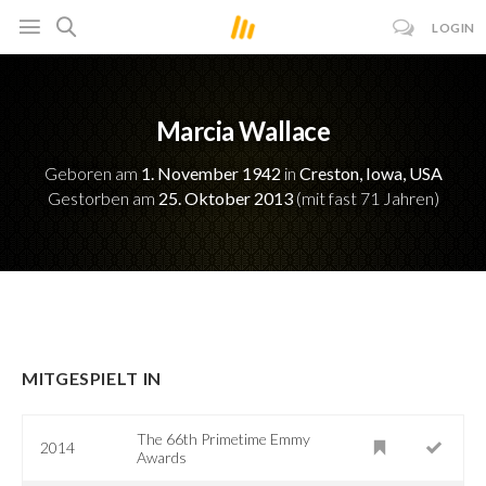
LOGIN
Marcia Wallace
Geboren am
1. November 1942
in
Creston, Iowa, USA
Gestorben am
25. Oktober 2013
(mit fast 71 Jahren)
MITGESPIELT IN
The 66th Primetime Emmy
2014
Awards