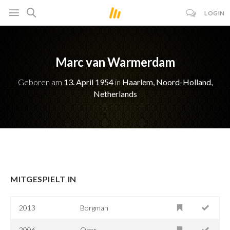
LOGIN
Marc van Warmerdam
Geboren am
13. April 1954
in
Haarlem, Noord-Holland,
Netherlands
MITGESPIELT IN
2013
Borgman
2006
Ober