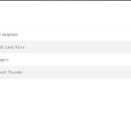
e Neighbor
dt, Land, Kuss
ngers
sert Thunder