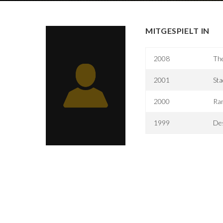
MITGESPIELT IN
2008
Th
2001
Sta
2000
Ra
1999
De