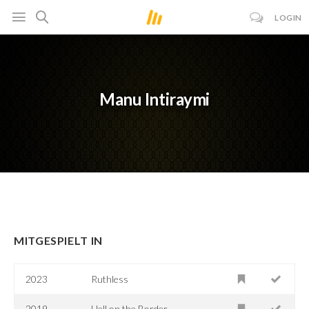
LOGIN
Manu Intiraymi
MITGESPIELT IN
2023
Ruthless
2019
Hell on the Border