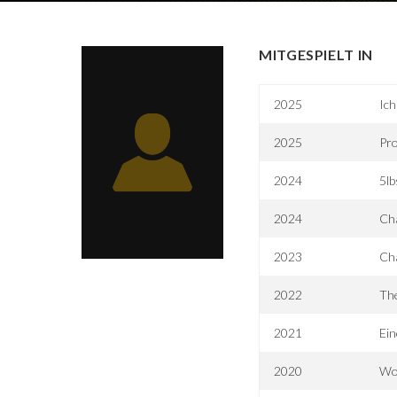
MITGESPIELT IN
2025
Ich
2025
Pro
2024
5lb
2024
Ch
2023
Ch
2022
The
2021
Ein
2020
Wo