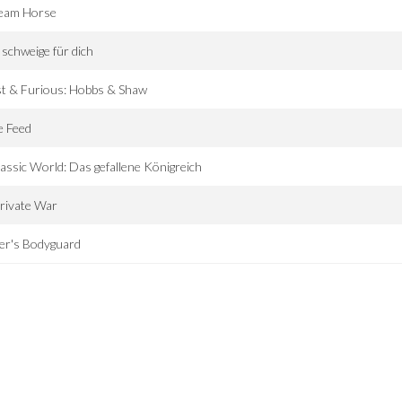
eam Horse
 schweige für dich
t & Furious: Hobbs & Shaw
e Feed
assic World: Das gefallene Königreich
rivate War
ler's Bodyguard