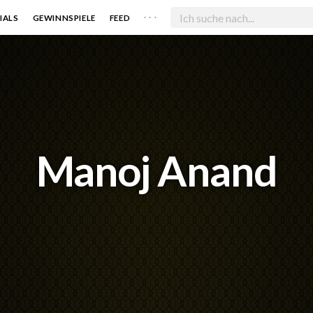
. . .
IALS
GEWINNSPIELE
FEED
Manoj Anand