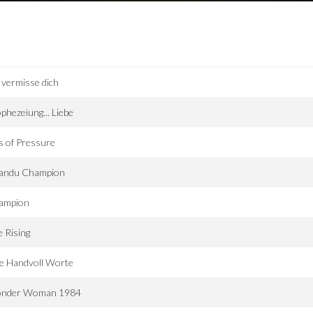
 vermisse dich
phezeiung... Liebe
s of Pressure
andu Champion
ampion
 Rising
e Handvoll Worte
nder Woman 1984