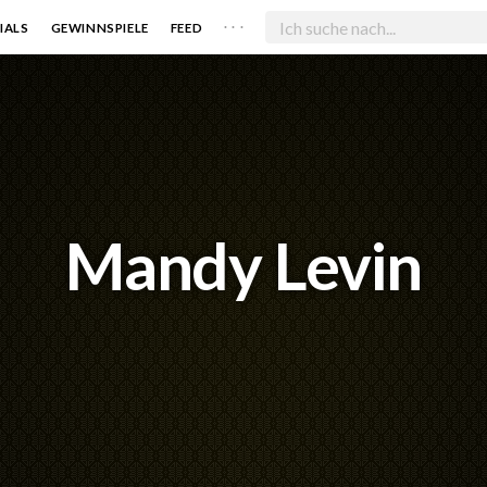
. . .
IALS
GEWINNSPIELE
FEED
Mandy Levin