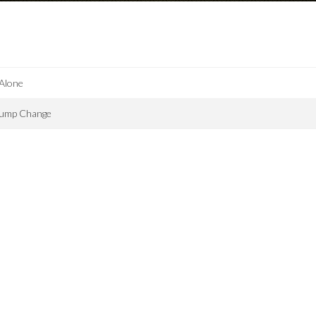
 Alone
ump Change