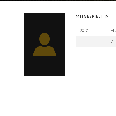
MITGESPIELT IN
2010
All
Ch