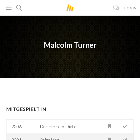
LOGIN
Malcolm Turner
MITGESPIELT IN
2006
Der Herr der Diebe
2001
Point Men