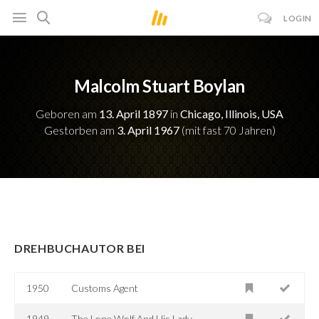
LOGIN
Malcolm Stuart Boylan
Geboren am
13. April 1897
in
Chicago, Illinois, USA
Gestorben am
3. April 1967
(mit fast 70 Jahren)
DREHBUCHAUTOR BEI
1950
Customs Agent
1949
The Lone Wolf And His Lady