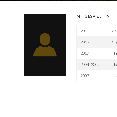
MITGESPIELT IN
2019-
Go
2019
Cry
2017
Thr
2004–2009
Th
2003
Las