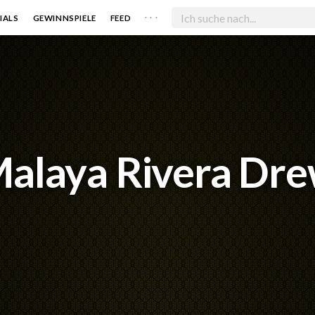
. . .
IALS
GEWINNSPIELE
FEED
alaya Rivera Dr